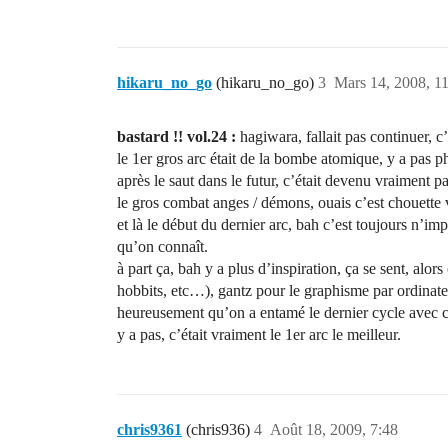
hikaru_no_go
(hikaru_no_go)
3
Mars 14, 2008, 1
bastard !! vol.24 :
hagiwara, fallait pas continuer, c’
le 1er gros arc était de la bombe atomique, y a pas p
après le saut dans le futur, c’était devenu vraiment pas
le gros combat anges / démons, ouais c’est chouette v
et là le début du dernier arc, bah c’est toujours n’im
qu’on connaît.
à part ça, bah y a plus d’inspiration, ça se sent, alor
hobbits, etc…), gantz pour le graphisme par ordinateu
heureusement qu’on a entamé le dernier cycle avec ce
y a pas, c’était vraiment le 1er arc le meilleur.
chris9361
(chris936)
4
Août 18, 2009, 7:48