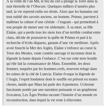
À la veille de l’an Mil, le feu du ciel a plongé la Terre dans la
nuit éternelle de l’Obscure. Quelques milliers d’années plus
tard, la vie reprend enfin ses droits. Alors que les humains ont
tout oublié des savoirs anciens, un homme, Primus, parvient à
maîtriser la culture d’une céréale - l’engrain - qui permettrait à
son peuple de mener une vie sédentaire. À sa mort, sa fille
Elaìne, qui a perdu tous les siens lors d’un terrible combat entre
clans, décide de poursuivre la quête de Primus et part à la
recherche d’écrits disparus, garants d’une vie meilleure. Après
avoir franchi la Mer des Aigles, Elaìne s’enfonce au coeur la
Terre des Meutes, vaste contrée sauvage et inconnue dont la
légende la hante depuis l’enfance. C’est sur cette terre hostile
qu’elle fait la connaissance de Mara. Ensemble, les deux
femmes, traquées par les hommes-cerfs, trouvent refuge dans
les ruines de la cité de Lutecia. Elaìne évoque la légende de
l’Aegis, l’esprit fondateur dont le souffle est présent en toutes
choses, tandis que Mara lui parle des Arpenteurs. Uchronie
fascinante portée par une narration puissante et un graphisme
évocateur, Les Âges Perdus raconte l’histoire d’un monde en
reconstruction, dans lequel la vie reste à réinventer.